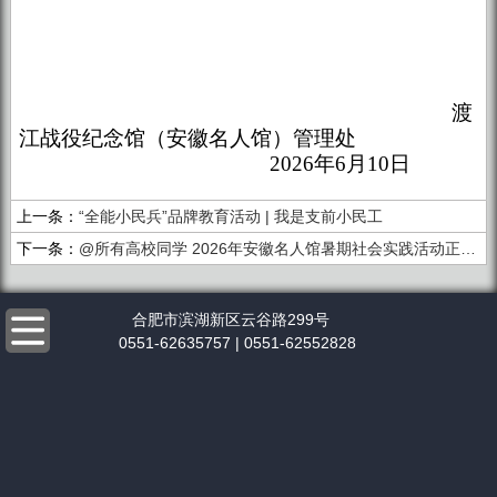
渡
江战役纪念馆（安徽名人馆）管理处
202
6
年
6
月
10
日
上一条：
“全能小民兵”品牌教育活动 | 我是支前小民工
下一条：
@所有高校同学 2026年安徽名人馆暑期社会实践活动正式开启！公开接纳在校学生！
合肥市滨湖新区云谷路299号
0551-62635757 | 0551-62552828