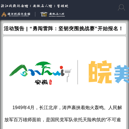
活动预告 | “勇闯雷阵：坚韧突围挑战赛”开始报名！
1949年4月，长江北岸，涛声裹挟着炮火轰鸣。人民解
放军百万雄师面前，是国民党军队依托天险构筑的“不可逾