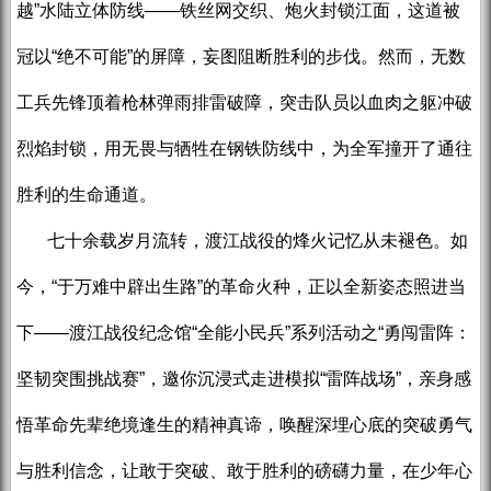
越”水陆立体防线——铁丝网交织、炮火封锁江面，这道被
冠以“绝不可能”的屏障，妄图阻断胜利的步伐。然而，无数
工兵先锋顶着枪林弹雨排雷破障，突击队员以血肉之躯冲破
烈焰封锁，用无畏与牺牲在钢铁防线中，为全军撞开了通往
胜利的生命通道。
七十余载岁月流转，渡江战役的烽火记忆从未褪色。如
今，“于万难中辟出生路”的革命火种，正以全新姿态照进当
下——渡江战役纪念馆“全能小民兵”系列活动之“勇闯雷阵：
坚韧突围挑战赛”，邀你沉浸式走进模拟“雷阵战场”，亲身感
悟革命先辈绝境逢生的精神真谛，唤醒深埋心底的突破勇气
与胜利信念，让敢于突破、敢于胜利的磅礴力量，在少年心