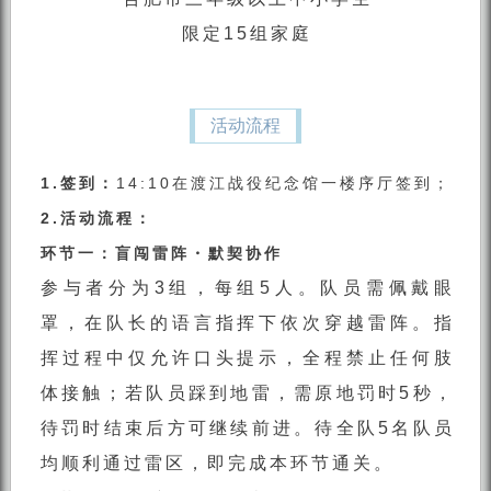
限定15组家庭
活动流程
1.签到：
14:10在渡江战役纪念馆一楼序厅签到；
2.活动流程：
环节一：盲闯雷阵・默契协作
参与者分为3组，每组5人。队员需佩戴眼
罩，在队长的语言指挥下依次穿越雷阵。指
挥过程中仅允许口头提示，全程禁止任何肢
体接触；若队员踩到地雷，需原地罚时5秒，
待罚时结束后方可继续前进。待全队5名队员
均顺利通过雷区，即完成本环节通关。