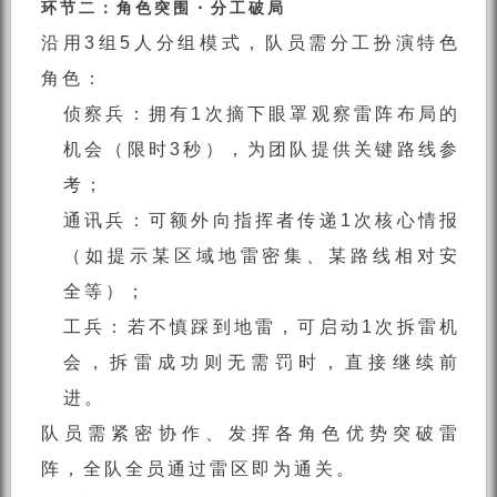
环节二：角色突围・分工破局
沿用3组5人分组模式，队员需分工扮演特色
角色：
侦察兵：拥有1次摘下眼罩观察雷阵布局的
机会（限时3秒），为团队提供关键路线参
考；
通讯兵：可额外向指挥者传递1次核心情报
（如提示某区域地雷密集、某路线相对安
全等）；
工兵：若不慎踩到地雷，可启动1次拆雷机
会，拆雷成功则无需罚时，直接继续前
进。
队员需紧密协作、发挥各角色优势突破雷
阵，全队全员通过雷区即为通关。