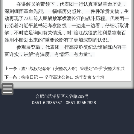
在讲解员的带领下，代表团一行认真重温革命历史，
深刻缅怀革命先烈。一幅幅历史照片、一件件珍贵文物，生
动再现了73年前人民解放军横渡长江的战斗历程。代表团一
行沿着习近平总书记考察路线，一边走一边看，仔细听取讲
解，不时驻足询问有关情况，对“渡江战役的胜利是靠老百
姓用小船划出来的”重要论断有了更加深刻的认识。
参观展览后，代表团一行高度称赞纪念馆展陈内容丰
富详实，讲解“有温度、有情怀、有力量”。
上一条：
渡江战役纪念馆（安徽名人馆）管理处“牵手”安徽大学共建两基地
下一条：
抗疫日记 — 坚守高速公路口 筑牢防疫安全墙
合肥市滨湖新区云谷路299号
0551-62635757 | 0551-62552828