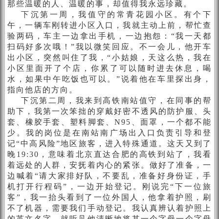
那些温暖的人、温暖的事，却值得我永远珍藏。
下
沉第一周，我值守的常青花园小区。有个下
午，一辆车刚转进小区入口，我就主动上前，帮忙查
验两码，车主一边拿出手机，一边抱怨：“我一天都
扫码好多次哦！”我以微笑回应。不一会儿，他开车
出小区，突然叫住了我，“小姑娘，天这么热，我在
小区里面开了个店，你累了可以随时进去休息，喝
水，如果中午吃饭也可以。”说着他在车里探出身，
指向他店的方向。
下沉第二周，我来到高铁南站值守，在同事的帮
助下，我第一次笨拙的穿戴好密不透风的防护服、头
套、橡胶手套、塑料脚套、N95、面罩，一个都不能
少。我的岗位是在南站南广场出入口负责引导和登
记“中高风险”地区旅客，进入特殊通道。这天又到了
晚19:30，意味着北京直达合肥的高铁到站了，我看
着远处的人群，安抚着内心的紧张。做好了准备，一
边喊着“请大家排好队，不要乱，准备好身份证，手
机打开行程码”，一边开始登记。刚说完“下一位旅
客”，我一抬头看到了一位外国人，他拿着护照，刷
不了机器，需要我们手动登记。我认真辨认着护照上
的英文名字，就听见他清晰地将其一个字母一个字母